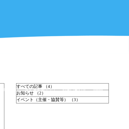
すべての記事
（4）
4件の記事
事業紹介
清水港関連リンク
お問い合わせ
News
お知らせ
（2）
2件の記事
イベント（主催・協賛等）
（3）
3件の記事